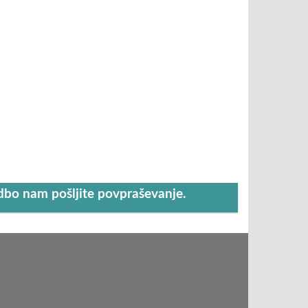
udbo nam pošljite povpraševanje.