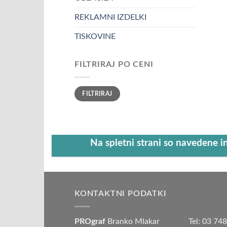
REKLAMNI IZDELKI
TISKOVINE
FILTRIRAJ PO CENI
Min
Max
FILTRIRAJ
cena
cena
Na spletni strani so navedene i
KONTAKTNI PODATKI
PROgraf
Branko Mlakar
Tel: 03 74