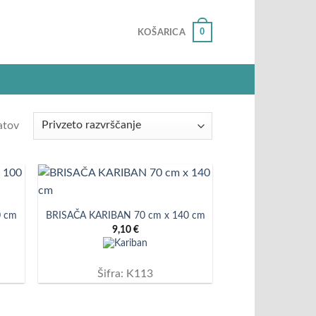
0
KOŠARICA
atov
0 cm
BRISAČA KARIBAN 70 cm x 140 cm
9,10
€
Šifra: K113