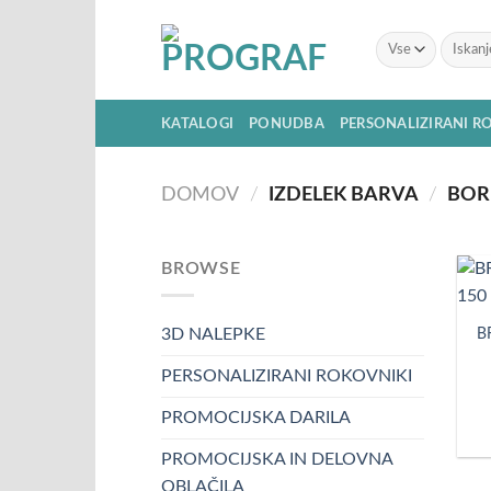
Skoči
na
Išči:
vsebino
KATALOGI
PONUDBA
PERSONALIZIRANI R
DOMOV
/
IZDELEK BARVA
/
BOR
BROWSE
B
3D NALEPKE
PERSONALIZIRANI ROKOVNIKI
PROMOCIJSKA DARILA
PROMOCIJSKA IN DELOVNA
OBLAČILA