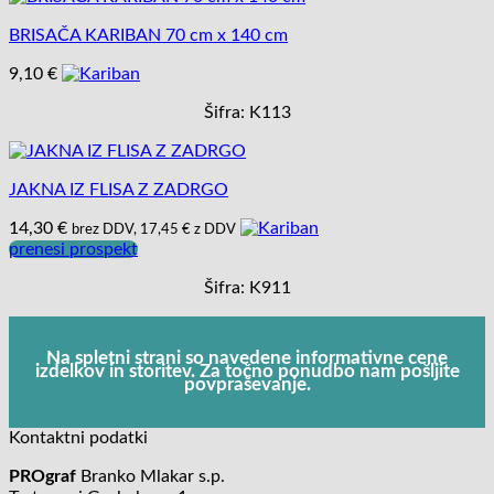
BRISAČA KARIBAN 70 cm x 140 cm
9,10
€
Šifra: K113
JAKNA IZ FLISA Z ZADRGO
14,30
€
brez DDV,
17,45
€
z DDV
prenesi prospekt
Šifra: K911
Na spletni strani so navedene informativne cene
izdelkov in storitev. Za točno ponudbo nam pošljite
povpraševanje.
Kontaktni podatki
PROgraf
Branko Mlakar s.p.