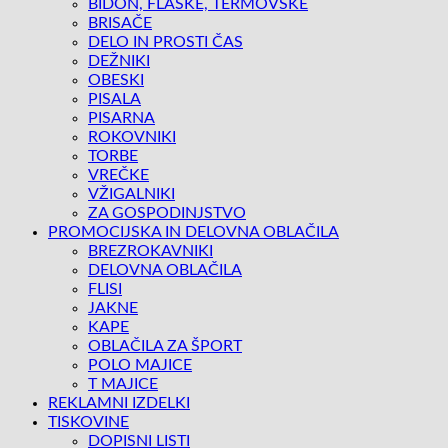
BIDON, FLAŠKE, TERMOVSKE
BRISAČE
DELO IN PROSTI ČAS
DEŽNIKI
OBESKI
PISALA
PISARNA
ROKOVNIKI
TORBE
VREČKE
VŽIGALNIKI
ZA GOSPODINJSTVO
PROMOCIJSKA IN DELOVNA OBLAČILA
BREZROKAVNIKI
DELOVNA OBLAČILA
FLISI
JAKNE
KAPE
OBLAČILA ZA ŠPORT
POLO MAJICE
T MAJICE
REKLAMNI IZDELKI
TISKOVINE
DOPISNI LISTI