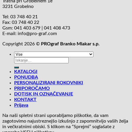
Tratna pri Grobelnem 1e
3231 Grobelno
Tel: 03 748 40 21
Fax: 03 748 40 22
Gsm: 041 403 679 | 041 408 473
E-mail: info@pro-graf.com
Copyright 2026 ©
PROgraf Branko Mlakar s.p.
Išči:
KATALOGI
PONUDBA
PERSONALIZIRANI ROKOVNIKI
PRIPOROČAMO
DOTISK IN OZNAČEVANJE
KONTAKT
Prijava
Na naši spletni strani uporabljamo piškotke, da vam
zagotovimo najustreznejšo izkušnjo z zapomnitvijo vaših želja
in večkratnimi obiski. S klikom na “Sprejmi” soglašate z