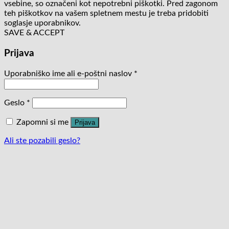
vsebine, so označeni kot nepotrebni piškotki. Pred zagonom
teh piškotkov na vašem spletnem mestu je treba pridobiti
soglasje uporabnikov.
SAVE & ACCEPT
Prijava
Uporabniško ime ali e-poštni naslov
*
Geslo
*
Zapomni si me
Prijava
Ali ste pozabili geslo?