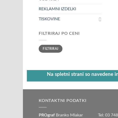
REKLAMNI IZDELKI
TISKOVINE
FILTRIRAJ PO CENI
Min
Max
FILTRIRAJ
cena
cena
Na spletni strani so navedene i
KONTAKTNI PODATKI
PROgraf
Branko Mlakar
Tel: 03 74