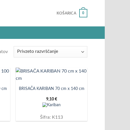
0
KOŠARICA
atov
0 cm
BRISAČA KARIBAN 70 cm x 140 cm
9,10
€
Šifra: K113