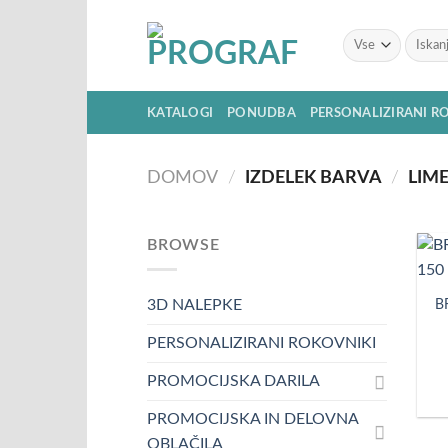
Skoči
na
Išči:
vsebino
KATALOGI
PONUDBA
PERSONALIZIRANI R
DOMOV
/
IZDELEK BARVA
/
LIME
BROWSE
B
3D NALEPKE
PERSONALIZIRANI ROKOVNIKI
PROMOCIJSKA DARILA
PROMOCIJSKA IN DELOVNA
OBLAČILA