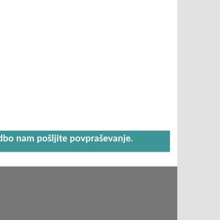
udbo nam pošljite povpraševanje.