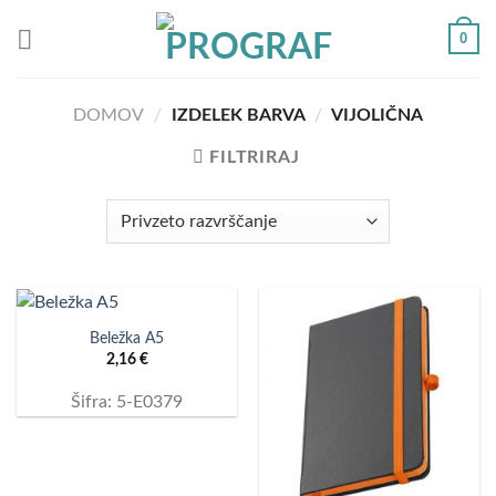
Skoči
0
na
vsebino
DOMOV
/
IZDELEK BARVA
/
VIJOLIČNA
FILTRIRAJ
Beležka A5
2,16
€
Šifra: 5-E0379