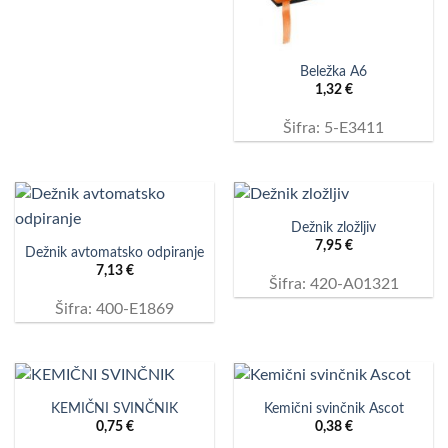
Beležka A6
1,32
€
Šifra: 5-E3411
Dežnik zložljiv
7,95
€
Dežnik avtomatsko odpiranje
7,13
€
Šifra: 420-A01321
Šifra: 400-E1869
KEMIČNI SVINČNIK
Kemični svinčnik Ascot
0,75
€
0,38
€