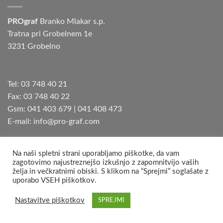
PROgraf
Branko Mlakar s.p.
Tratna pri Grobelnem 1e
3231 Grobelno
Tel: 03 748 40 21
Fax: 03 748 40 22
Gsm: 041 403 679 | 041 408 473
E-mail: info@pro-graf.com
Na naši spletni strani uporabljamo piškotke, da vam
zagotovimo najustreznejšo izkušnjo z zapomnitvijo vaših
želja in večkratnimi obiski. S klikom na “Sprejmi” soglašate z
Copyright 2026 ©
PROgraf Branko Mlakar s.p.
uporabo VSEH piškotkov.
Nastavitve piškotkov
SPREJMI