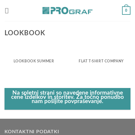
Skoči
0
na
vsebino
LOOKBOOK
LOOKBOOK SUMMER
FLAT T-SHIRT COMPANY
Na spletni strani so navedene informativne
cene izdelkov in storitev. Za točno ponudbo
nam pošljite povpraševanje.
KONTAKTNI PODATKI