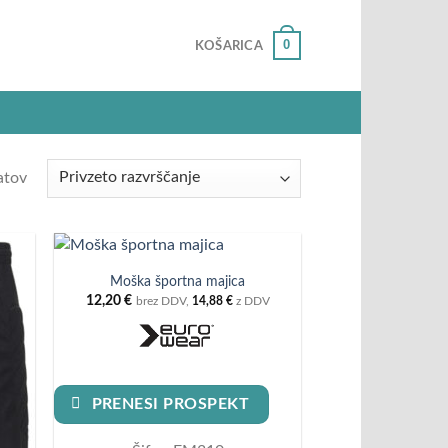
0
KOŠARICA
atov
Moška športna majica
12,20
€
brez DDV,
14,88
€
z DDV
PRENESI PROSPEKT