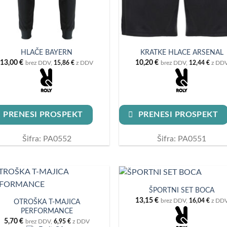
HLAČE BAYERN
KRATKE HLACE ARSENAL
13,00
€
10,20
€
brez DDV,
15,86
€
z DDV
brez DDV,
12,44
€
z DD
PRENESI PROSPEKT
PRENESI PROSPEKT
Šifra: PA0552
Šifra: PA0551
ŠPORTNI SET BOCA
13,15
€
brez DDV,
16,04
€
z DD
OTROŠKA T-MAJICA
PERFORMANCE
5,70
€
brez DDV,
6,95
€
z DDV