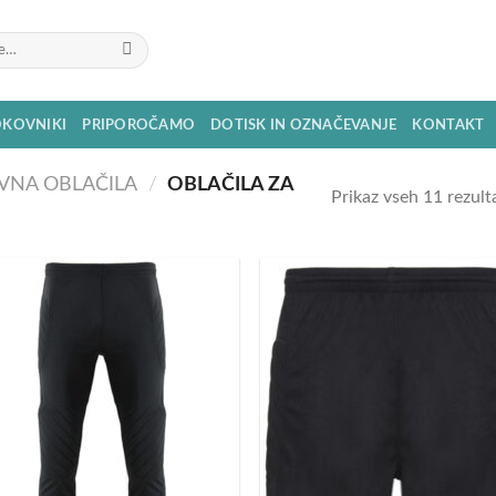
OKOVNIKI
PRIPOROČAMO
DOTISK IN OZNAČEVANJE
KONTAKT
VNA OBLAČILA
/
OBLAČILA ZA
Prikaz vseh 11 rezult