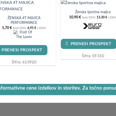
Ženska športna majica
10,90
€
brez DDV,
13,30
€
z DD
ŽENSKA 4T MAJICA
PERFORMANCE
5,70
€
brez DDV,
6,95
€
z DDV
PRENESI PROSPEKT
PRENESI PROSPEKT
Šifra: EF310
Šifra: 613920
nformativne cene izdelkov in storitev. Za točno pon