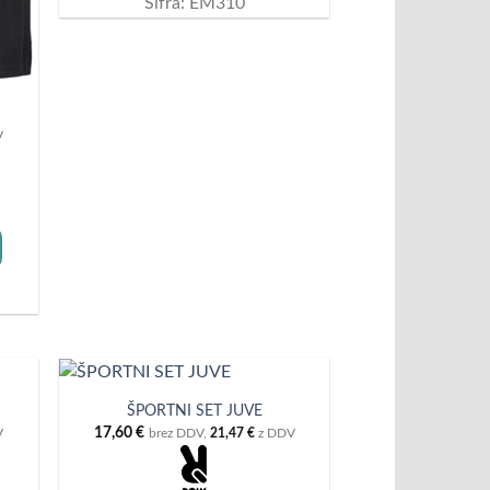
Šifra: EM310
V
ŠPORTNI SET JUVE
17,60
€
V
brez DDV,
21,47
€
z DDV