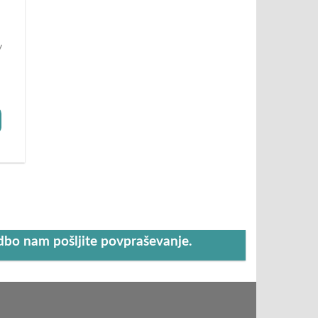
V
udbo nam pošljite povpraševanje.