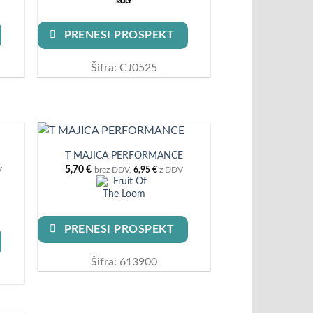
PRENESI PROSPEKT
Šifra: CJ0525
T MAJICA PERFORMANCE
5,70
€
V
brez DDV,
6,95
€
z DDV
PRENESI PROSPEKT
Šifra: 613900