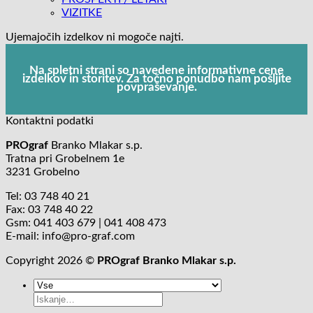
VIZITKE
Ujemajočih izdelkov ni mogoče najti.
Na spletni strani so navedene informativne cene
izdelkov in storitev. Za točno ponudbo nam pošljite
povpraševanje.
Kontaktni podatki
PROgraf
Branko Mlakar s.p.
Tratna pri Grobelnem 1e
3231 Grobelno
Tel: 03 748 40 21
Fax: 03 748 40 22
Gsm: 041 403 679 | 041 408 473
E-mail: info@pro-graf.com
Copyright 2026 ©
PROgraf Branko Mlakar s.p.
Išči: