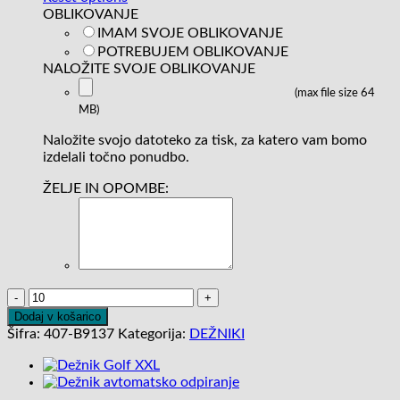
OBLIKOVANJE
IMAM SVOJE OBLIKOVANJE
POTREBUJEM OBLIKOVANJE
NALOŽITE SVOJE OBLIKOVANJE
(max file size 64
MB)
Naložite svojo datoteko za tisk, za katero vam bomo
izdelali točno ponudbo.
ŽELJE IN OPOMBE:
Dežnik
avtomatsko
Dodaj v košarico
odpiranje
Šifra:
407-B9137
Kategorija:
DEŽNIKI
količina