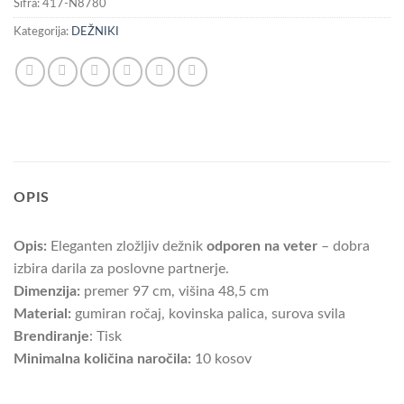
Šifra:
417-N8780
Kategorija:
DEŽNIKI
OPIS
Opis:
Eleganten zložljiv dežnik
odporen na veter
– dobra
izbira darila za poslovne partnerje.
Dimenzija:
premer 97 cm, višina 48,5 cm
Material:
gumiran ročaj, kovinska palica, surova svila
Brendiranje
: Tisk
Minimalna količina naročila:
10 kosov