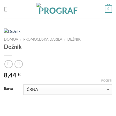
Skoči
0
na
vsebino
DOMOV
/
PROMOCIJSKA DARILA
/
DEŽNIKI
Dežnik
8,44
€
POČISTI
Barva