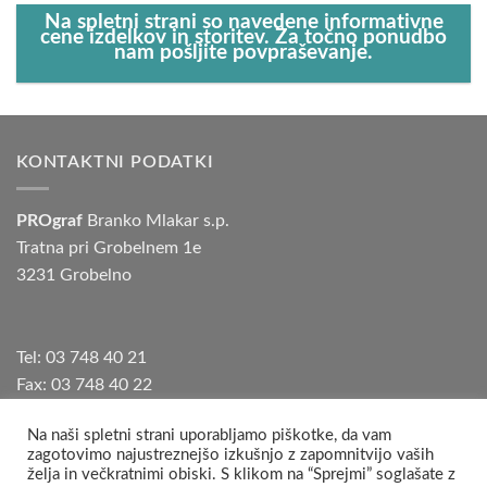
Na spletni strani so navedene informativne
cene izdelkov in storitev. Za točno ponudbo
nam pošljite povpraševanje.
KONTAKTNI PODATKI
PROgraf
Branko Mlakar s.p.
Tratna pri Grobelnem 1e
3231 Grobelno
Tel: 03 748 40 21
Fax: 03 748 40 22
Gsm: 041 403 679 | 041 408 473
Na naši spletni strani uporabljamo piškotke, da vam
E-mail: info@pro-graf.com
zagotovimo najustreznejšo izkušnjo z zapomnitvijo vaših
želja in večkratnimi obiski. S klikom na “Sprejmi” soglašate z