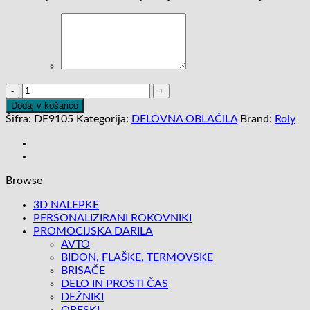
HALJA
ALDANY
Dodaj v košarico
količina
Šifra:
DE9105
Kategorija:
DELOVNA OBLAČILA
Brand:
Roly
Browse
3D NALEPKE
PERSONALIZIRANI ROKOVNIKI
PROMOCIJSKA DARILA
AVTO
BIDON, FLAŠKE, TERMOVSKE
BRISAČE
DELO IN PROSTI ČAS
DEŽNIKI