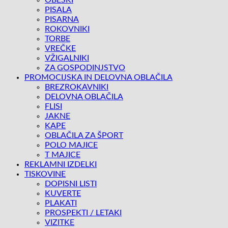
OBESKI
PISALA
PISARNA
ROKOVNIKI
TORBE
VREČKE
VŽIGALNIKI
ZA GOSPODINJSTVO
PROMOCIJSKA IN DELOVNA OBLAČILA
BREZROKAVNIKI
DELOVNA OBLAČILA
FLISI
JAKNE
KAPE
OBLAČILA ZA ŠPORT
POLO MAJICE
T MAJICE
REKLAMNI IZDELKI
TISKOVINE
DOPISNI LISTI
KUVERTE
PLAKATI
PROSPEKTI / LETAKI
VIZITKE