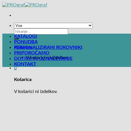
Skoči
na
vsebino
Išči:
KATALOGI
PONUDBA
Košarica
PERSONALIZIRANI ROKOVNIKI
0
PRIPOROČAMO
V košarici ni izdelkov.
DOTISK IN OZNAČEVANJE
KONTAKT
0
Košarica
V košarici ni izdelkov.