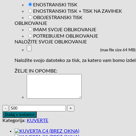
ENOSTRANSKI TISK
ENOSTRANSKI TISK + TISK NA ZAVIHEK
OBOJESTRANSKI TISK
OBLIKOVANJE
IMAM SVOJE OBLIKOVANJE
POTREBUJEM OBLIKOVANJE
NALOŽITE SVOJE OBLIKOVANJE
(max file size 64 MB)
Naložite svojo datoteko za tisk, za katero vam bomo izde
ŽELJE IN OPOMBE:
KUVERTA
C5
Dodaj v košarico
(LEVO
Kategorija:
KUVERTE
OKNO)
količina