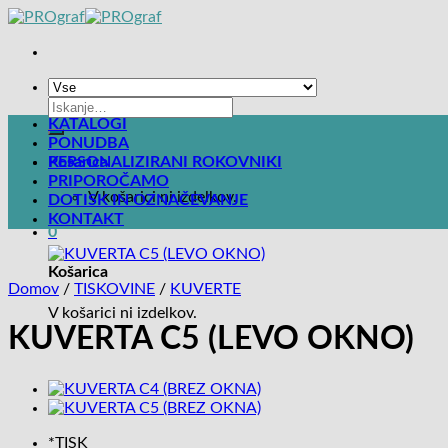
Skoči
na
vsebino
Išči:
KATALOGI
PONUDBA
Košarica
PERSONALIZIRANI ROKOVNIKI
0
PRIPOROČAMO
V košarici ni izdelkov.
DOTISK IN OZNAČEVANJE
KONTAKT
0
Košarica
Domov
/
TISKOVINE
/
KUVERTE
V košarici ni izdelkov.
KUVERTA C5 (LEVO OKNO)
*
TISK