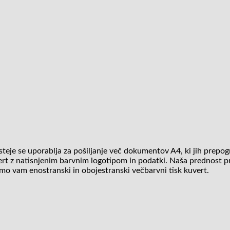
eje se uporablja za pošiljanje več dokumentov A4, ki jih prepog
t z natisnjenim barvnim logotipom in podatki. Naša prednost pri 
amo vam enostranski in obojestranski večbarvni tisk kuvert.