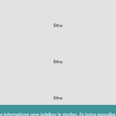
Šifra:
Šifra:
Šifra:
ne informativne cene izdelkov in storitev. Za točno ponudbo