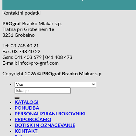
Kontaktni podatki
PROgraf
Branko Mlakar s.p.
Tratna pri Grobelnem 1e
3231 Grobelno
Tel: 03 748 40 21
Fax: 03 748 40 22
Gsm: 041 403 679 | 041 408 473
E-mail: info@pro-graf.com
Copyright 2026 ©
PROgraf Branko Mlakar s.p.
Išči:
KATALOGI
PONUDBA
PERSONALIZIRANI ROKOVNIKI
PRIPOROČAMO
DOTISK IN OZNAČEVANJE
KONTAKT