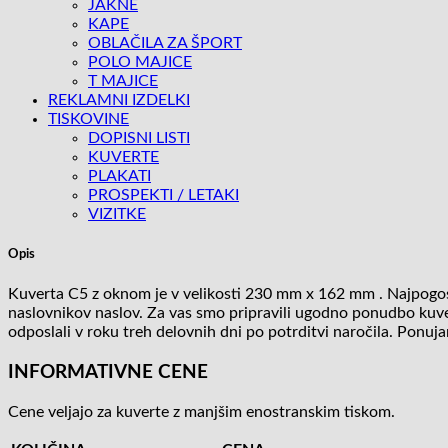
JAKNE
KAPE
OBLAČILA ZA ŠPORT
POLO MAJICE
T MAJICE
REKLAMNI IZDELKI
TISKOVINE
DOPISNI LISTI
KUVERTE
PLAKATI
PROSPEKTI / LETAKI
VIZITKE
Opis
Kuverta C5 z oknom je v velikosti 230 mm x 162 mm . Najpogost
naslovnikov naslov. Za vas smo pripravili ugodno ponudbo kuver
odposlali v roku treh delovnih dni po potrditvi naročila. Ponuj
INFORMATIVNE CENE
Cene veljajo za kuverte z manjšim enostranskim tiskom.