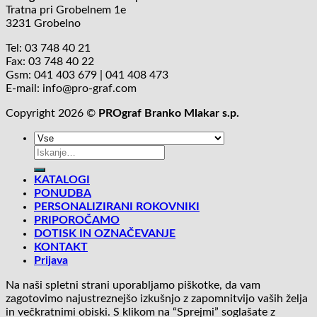
Tratna pri Grobelnem 1e
3231 Grobelno
Tel: 03 748 40 21
Fax: 03 748 40 22
Gsm: 041 403 679 | 041 408 473
E-mail: info@pro-graf.com
Copyright 2026 ©
PROgraf Branko Mlakar s.p.
Išči:
KATALOGI
PONUDBA
PERSONALIZIRANI ROKOVNIKI
PRIPOROČAMO
DOTISK IN OZNAČEVANJE
KONTAKT
Prijava
Na naši spletni strani uporabljamo piškotke, da vam
zagotovimo najustreznejšo izkušnjo z zapomnitvijo vaših želja
in večkratnimi obiski. S klikom na “Sprejmi” soglašate z