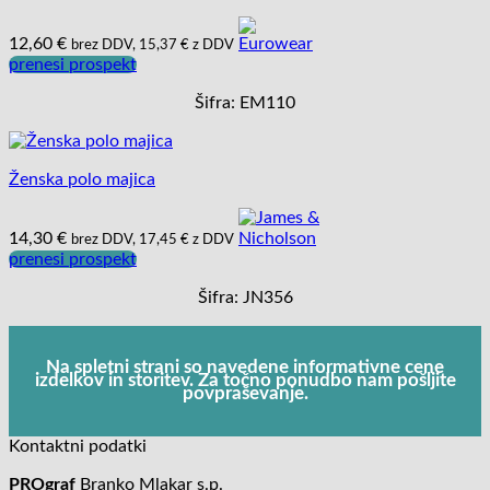
12,60
€
brez DDV,
15,37
€
z DDV
prenesi prospekt
Šifra: EM110
Ženska polo majica
14,30
€
brez DDV,
17,45
€
z DDV
prenesi prospekt
Šifra: JN356
Na spletni strani so navedene informativne cene
izdelkov in storitev. Za točno ponudbo nam pošljite
povpraševanje.
Kontaktni podatki
PROgraf
Branko Mlakar s.p.