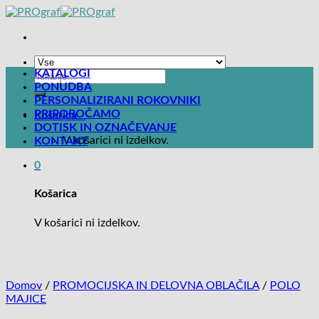
Skoči
na
vsebino
KATALOGI
Išči:
PONUDBA
PERSONALIZIRANI ROKOVNIKI
PRIPOROČAMO
Košarica
0
DOTISK IN OZNAČEVANJE
V košarici ni izdelkov.
KONTAKT
0
Košarica
V košarici ni izdelkov.
Domov
/
PROMOCIJSKA IN DELOVNA OBLAČILA
/
POLO
MAJICE