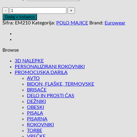
MOŠKA
DOLG
Dodaj v košarico
ROKAV
Šifra:
EM210
Kategorija:
POLO MAJICE
Brand:
Eurowear
POLO
MAJICA
količina
Browse
3D NALEPKE
PERSONALIZIRANI ROKOVNIKI
PROMOCIJSKA DARILA
AVTO
BIDON, FLAŠKE, TERMOVSKE
BRISAČE
DELO IN PROSTI ČAS
DEŽNIKI
OBESKI
PISALA
PISARNA
ROKOVNIKI
TORBE
VREČKE