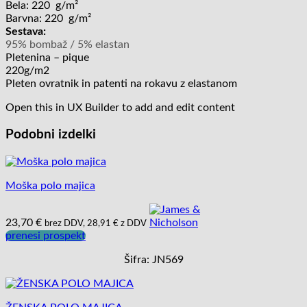
Bela: 220 g/m²
Barvna: 220 g/m²
Sestava:
95% bombaž / 5% elastan
Pletenina – pique
220g/m2
Pleten ovratnik in patenti na rokavu z elastanom
Open this in UX Builder to add and edit content
Podobni izdelki
Moška polo majica
23,70
€
brez DDV,
28,91
€
z DDV
prenesi prospekt
Šifra: JN569