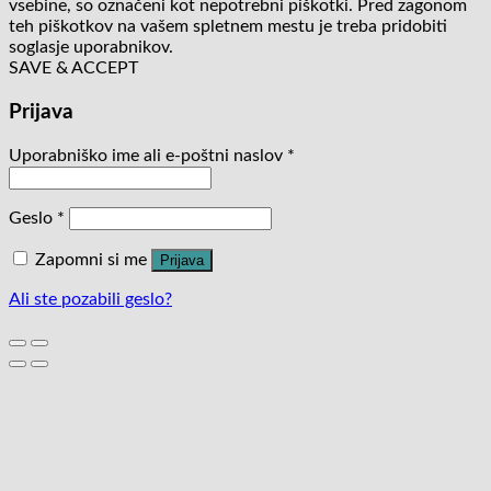
vsebine, so označeni kot nepotrebni piškotki. Pred zagonom
teh piškotkov na vašem spletnem mestu je treba pridobiti
soglasje uporabnikov.
SAVE & ACCEPT
Prijava
Uporabniško ime ali e-poštni naslov
*
Geslo
*
Zapomni si me
Prijava
Ali ste pozabili geslo?