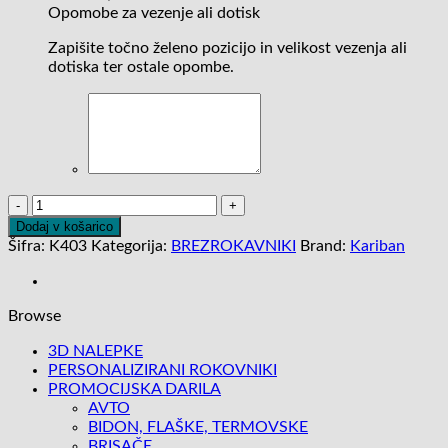
Opomobe za vezenje ali dotisk
Zapišite točno želeno pozicijo in velikost vezenja ali
dotiska ter ostale opombe.
MOŠKI
BREZORKAVNIK
Dodaj v košarico
SOFTSHELL
Šifra:
K403
Kategorija:
BREZROKAVNIKI
Brand:
Kariban
količina
Browse
3D NALEPKE
PERSONALIZIRANI ROKOVNIKI
PROMOCIJSKA DARILA
AVTO
BIDON, FLAŠKE, TERMOVSKE
BRISAČE