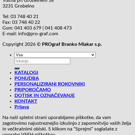
Tratna pri Grobelnem 1e
3231 Grobelno
Tel: 03 748 40 21
Fax: 03 748 40 22
Gsm: 041 403 679 | 041 408 473
E-mail: info@pro-graf.com
Copyright 2026 ©
PROgraf Branko Mlakar s.p.
Išči:
KATALOGI
PONUDBA
PERSONALIZIRANI ROKOVNIKI
PRIPOROČAMO
DOTISK IN OZNAČEVANJE
KONTAKT
Prijava
Na naši spletni strani uporabljamo piškotke, da vam
zagotovimo najustreznejšo izkušnjo z zapomnitvijo vaših želja
in večkratnimi obiski. S klikom na “Sprejmi” soglašate z
uporabo VSEH piškotkov.