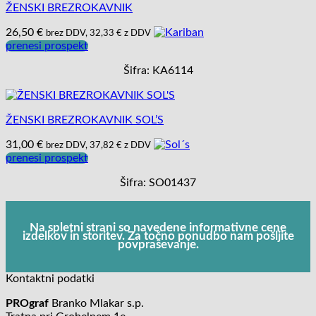
ŽENSKI BREZROKAVNIK
26,50
€
brez DDV,
32,33
€
z DDV
prenesi prospekt
Šifra: KA6114
ŽENSKI BREZROKAVNIK SOL’S
31,00
€
brez DDV,
37,82
€
z DDV
prenesi prospekt
Šifra: SO01437
Na spletni strani so navedene informativne cene
izdelkov in storitev. Za točno ponudbo nam pošljite
povpraševanje.
Kontaktni podatki
PROgraf
Branko Mlakar s.p.