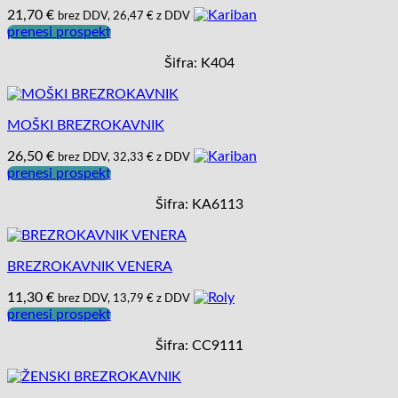
21,70
€
brez DDV,
26,47
€
z DDV
prenesi prospekt
Šifra: K404
MOŠKI BREZROKAVNIK
26,50
€
brez DDV,
32,33
€
z DDV
prenesi prospekt
Šifra: KA6113
BREZROKAVNIK VENERA
11,30
€
brez DDV,
13,79
€
z DDV
prenesi prospekt
Šifra: CC9111