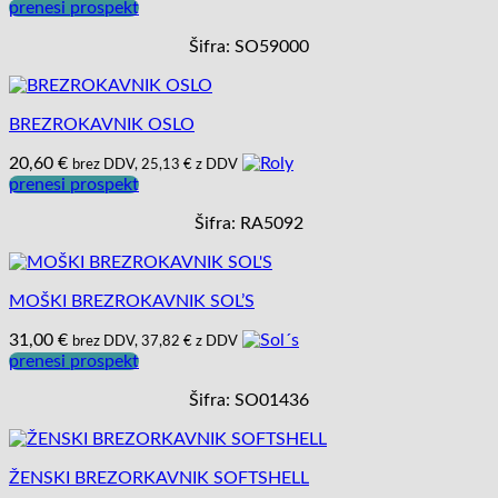
prenesi prospekt
Šifra: SO59000
BREZROKAVNIK OSLO
20,60
€
brez DDV,
25,13
€
z DDV
prenesi prospekt
Šifra: RA5092
MOŠKI BREZROKAVNIK SOL’S
31,00
€
brez DDV,
37,82
€
z DDV
prenesi prospekt
Šifra: SO01436
ŽENSKI BREZORKAVNIK SOFTSHELL