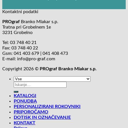
Kontaktni podatki
PROgraf
Branko Mlakar s.p.
Tratna pri Grobelnem 1e
3231 Grobelno
Tel: 03 748 40 21
Fax: 03 748 40 22
Gsm: 041 403 679 | 041 408 473
E-mail: info@pro-graf.com
Copyright 2026 ©
PROgraf Branko Mlakar s.p.
Išči:
KATALOGI
PONUDBA
PERSONALIZIRANI ROKOVNIKI
PRIPOROČAMO
DOTISK IN OZNAČEVANJE
KONTAKT