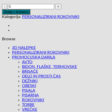
ROKOVNIK
123
Dodaj v košarico
količina
Kategorija:
PERSONALIZIRANI ROKOVNIKI
Browse
3D NALEPKE
PERSONALIZIRANI ROKOVNIKI
PROMOCIJSKA DARILA
AVTO
BIDON, FLAŠKE, TERMOVSKE
BRISAČE
DELO IN PROSTI ČAS
DEŽNIKI
OBESKI
PISALA
PISARNA
ROKOVNIKI
TORBE
VREČKE