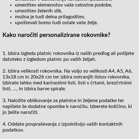
umestitev elemenotov vaše celostne podobe,
umestitev želenih slik,
možna je tudi delna prilagoditev,
upoštevali bomo tudi ostale vaše želje.
Kako naročiti personalizirane rokovnike?
1. Izbira izgleda platnic rokovnika iz naših predlog ali pošljete
datoteko z izgledom platnic po vaših željah.
2. Izbira velikosti rokovnika. Na voljo so velikosti A4, A5, A6,
13x18 cm in 20x26 cm ter izbira notranjih listov rokovnika.
Izbirate lahko med karirastimi listi, listi s črtami, brezčrtnimi
listi, ..., in izbira barve spirale.
3. Naložite oblikovanje za platnice in željene podatke ter
napišete še dodatne opombe k naročilu. Izberete količino, ki
jo želite naročiti.
4. Oddate povpraševanje z izpolnitvijo vaših kontaktnih
podatkov.