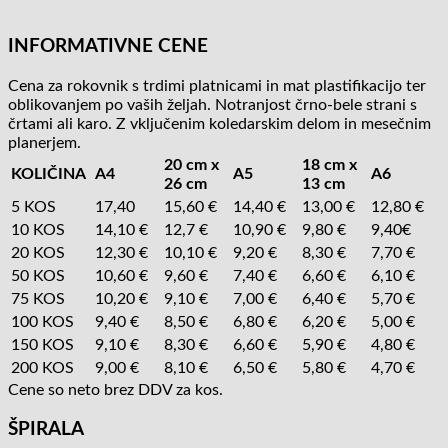
INFORMATIVNE CENE
Cena za rokovnik s trdimi platnicami in mat plastifikacijo ter
oblikovanjem po vaših željah. Notranjost črno-bele strani s
črtami ali karo. Z vključenim koledarskim delom in mesečnim
planerjem.
20 cm x
18 cm x
KOLIČINA
A4
A5
A6
26 cm
13 cm
5 KOS
17,40
15,60 €
14,40 €
13,00 €
12,80 €
10 KOS
14,10 €
12,7 €
10,90 €
9,80 €
9,40€
20 KOS
12,30 €
10,10 €
9,20 €
8,30 €
7,70 €
50 KOS
10,60 €
9,60 €
7,40 €
6,60 €
6,10 €
75 KOS
10,20 €
9,10 €
7,00 €
6,40 €
5,70 €
100 KOS
9,40 €
8,50 €
6,80 €
6,20 €
5,00 €
150 KOS
9,10 €
8,30 €
6,60 €
5,90 €
4,80 €
200 KOS
9,00 €
8,10 €
6,50 €
5,80 €
4,70 €
Cene so neto brez DDV za kos.
ŠPIRALA