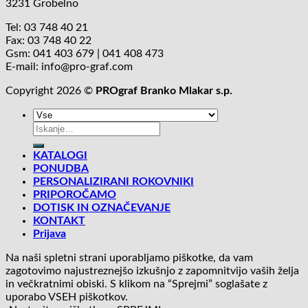
3231 Grobelno
Tel: 03 748 40 21
Fax: 03 748 40 22
Gsm: 041 403 679 | 041 408 473
E-mail: info@pro-graf.com
Copyright 2026 ©
PROgraf Branko Mlakar s.p.
Išči:
KATALOGI
PONUDBA
PERSONALIZIRANI ROKOVNIKI
PRIPOROČAMO
DOTISK IN OZNAČEVANJE
KONTAKT
Prijava
Na naši spletni strani uporabljamo piškotke, da vam
zagotovimo najustreznejšo izkušnjo z zapomnitvijo vaših želja
in večkratnimi obiski. S klikom na “Sprejmi” soglašate z
uporabo VSEH piškotkov.