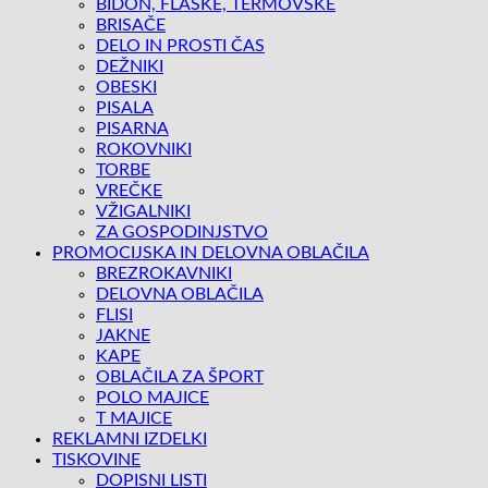
BIDON, FLAŠKE, TERMOVSKE
BRISAČE
DELO IN PROSTI ČAS
DEŽNIKI
OBESKI
PISALA
PISARNA
ROKOVNIKI
TORBE
VREČKE
VŽIGALNIKI
ZA GOSPODINJSTVO
PROMOCIJSKA IN DELOVNA OBLAČILA
BREZROKAVNIKI
DELOVNA OBLAČILA
FLISI
JAKNE
KAPE
OBLAČILA ZA ŠPORT
POLO MAJICE
T MAJICE
REKLAMNI IZDELKI
TISKOVINE
DOPISNI LISTI