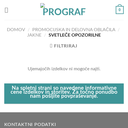
Skoči
0
na
vsebino
DOMOV
/
PROMOCIJSKA IN DELOVNA OBLAČILA
/
JAKNE
/
SVETLEČE OPOZORILNE
FILTRIRAJ
Ujemajočih izdelkov ni mogoče najti.
Na spletni strani so navedene informativne
cene izdelkov in storitev. Za točno ponudbo
nam pošljite povpraševanje.
KONTAKTNI PODATKI