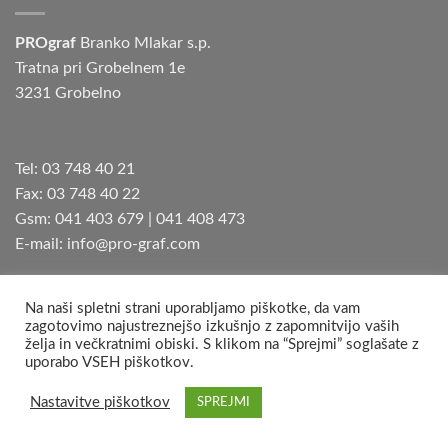
PROgraf
Branko Mlakar s.p.
Tratna pri Grobelnem 1e
3231 Grobelno
Tel: 03 748 40 21
Fax: 03 748 40 22
Gsm: 041 403 679 | 041 408 473
E-mail: info@pro-graf.com
Na naši spletni strani uporabljamo piškotke, da vam
zagotovimo najustreznejšo izkušnjo z zapomnitvijo vaših
želja in večkratnimi obiski. S klikom na “Sprejmi” soglašate z
Copyright 2026 ©
PROgraf Branko Mlakar s.p.
uporabo VSEH piškotkov.
Nastavitve piškotkov
SPREJMI