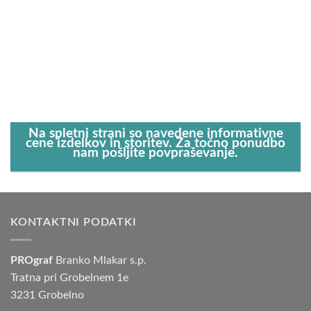
Na spletni strani so navedene informativne
cene izdelkov in storitev. Za točno ponudbo
nam pošljite povpraševanje.
KONTAKTNI PODATKI
PROgraf
Branko Mlakar s.p.
Tratna pri Grobelnem 1e
3231 Grobelno