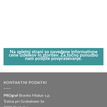
Na spletni strani so navedene informativne
cene izdelkov in storitev. Za točno ponudbo
nam pošljite povpraševanje.
KONTAKTNI PODATKI
PROgraf
Branko Mlakar s.p.
Tratna pri Grobelnem 1e