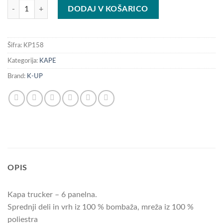
KAPA TRUCKER - 6 PANELNA količina
DODAJ V KOŠARICO
Šifra:
KP158
Kategorija:
KAPE
Brand:
K-UP
OPIS
Kapa trucker – 6 panelna.
Sprednji deli in vrh iz 100 % bombaža, mreža iz 100 %
poliestra