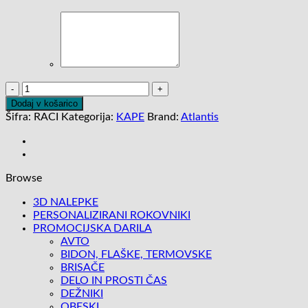
KAPA
RACING
Dodaj v košarico
količina
Šifra:
RACI
Kategorija:
KAPE
Brand:
Atlantis
Browse
3D NALEPKE
PERSONALIZIRANI ROKOVNIKI
PROMOCIJSKA DARILA
AVTO
BIDON, FLAŠKE, TERMOVSKE
BRISAČE
DELO IN PROSTI ČAS
DEŽNIKI
OBESKI