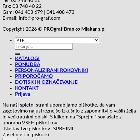
Tel: 03 748 40 21
Fax: 03 748 40 22
Gsm: 041 403 679 | 041 408 473
E-mail: info@pro-graf.com
Copyright 2026 ©
PROgraf Branko Mlakar s.p.
Išči:
KATALOGI
PONUDBA
PERSONALIZIRANI ROKOVNIKI
PRIPOROČAMO
DOTISK IN OZNAČEVANJE
KONTAKT
Prijava
Na naši spletni strani uporabljamo piškotke, da vam
zagotovimo najustreznejšo izkušnjo z zapomnitvijo vaših želja
in večkratnimi obiski. S klikom na “Sprejmi” soglašate z
uporabo VSEH piškotkov.
Nastavitve piškotkov
SPREJMI
Zasebnost in piškotki