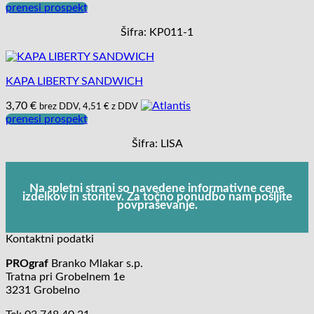
prenesi prospekt
Šifra: KP011-1
KAPA LIBERTY SANDWICH
3,70
€
brez DDV,
4,51
€
z DDV
prenesi prospekt
Šifra: LISA
Na spletni strani so navedene informativne cene
izdelkov in storitev. Za točno ponudbo nam pošljite
povpraševanje.
Kontaktni podatki
PROgraf
Branko Mlakar s.p.
Tratna pri Grobelnem 1e
3231 Grobelno